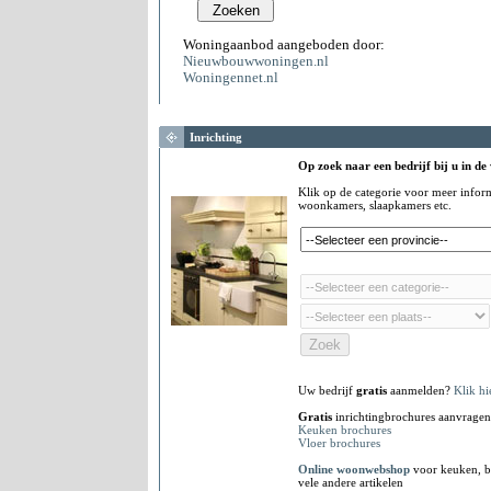
Woningaanbod aangeboden door:
Nieuwbouwwoningen.nl
Woningennet.nl
Inrichting
Op zoek naar een bedrijf bij u in de
Klik op de categorie voor meer infor
woonkamers, slaapkamers etc.
Uw bedrijf
gratis
aanmelden?
Klik hi
Gratis
inrichtingbrochures aanvragen
Keuken brochures
Vloer brochures
Online woonwebshop
voor keuken, b
vele andere artikelen