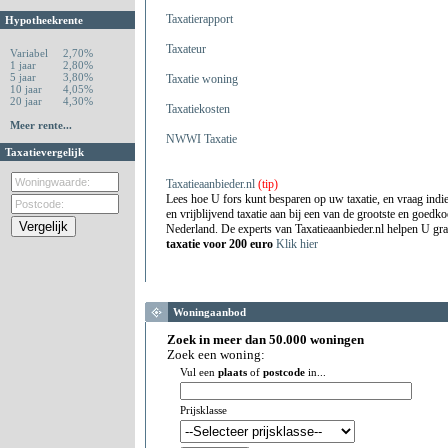
Taxatierapport
Hypotheekrente
Taxateur
Variabel
2,70%
1 jaar
2,80%
5 jaar
3,80%
Taxatie woning
10 jaar
4,05%
20 jaar
4,30%
Taxatiekosten
Meer rente...
NWWI Taxatie
Taxatievergelijk
Taxatieaanbieder.nl
(tip)
Lees hoe U fors kunt besparen op uw taxatie, en vraag indie
en vrijblijvend taxatie aan bij een van de grootste en goedko
Nederland. De experts van Taxatieaanbieder.nl helpen U gr
taxatie voor 200 euro
Klik hier
Woningaanbod
Zoek in meer dan 50.000 woningen
Zoek een woning:
Vul een
plaats
of
postcode
in...
Prijsklasse