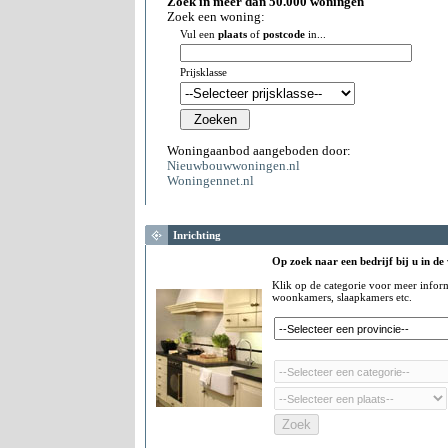
Zoek in meer dan 50.000 woningen
Zoek een woning:
Vul een
plaats
of
postcode
in...
Prijsklasse
Woningaanbod aangeboden door:
Nieuwbouwwoningen.nl
Woningennet.nl
Inrichting
Op zoek naar een bedrijf bij u in de
Klik op de categorie voor meer infor
woonkamers, slaapkamers etc.