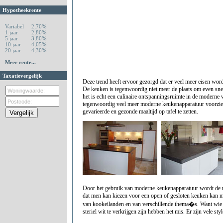
Hypotheekrente
Variabel
2,70%
1 jaar
2,80%
5 jaar
3,80%
10 jaar
4,05%
20 jaar
4,30%
Meer rente...
Taxatievergelijk
Deze trend heeft ervoor gezorgd dat er veel meer eisen word
De keuken is tegenwoordig niet meer de plaats om even snel
het is echt een culinaire ontspanningsruimte in de moder
tegenwoordig veel meer moderne keukenapparatuur voorzie
gevarieerde en gezonde maaltijd op tafel te zetten.
Door het gebruik van moderne keukenapparatuur wordt de 
dat men kan kiezen voor een open of gesloten keuken kan m
van kookeilanden en van verschillende thema�s. Want wie 
steriel wit te verkrijgen zijn hebben het mis. Er zijn vele st