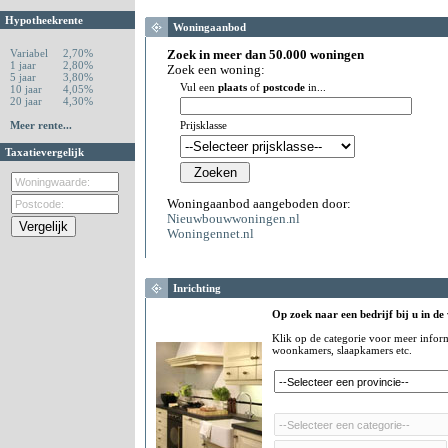
Hypotheekrente
Woningaanbod
Variabel
2,70%
Zoek in meer dan 50.000 woningen
1 jaar
2,80%
Zoek een woning:
5 jaar
3,80%
Vul een
plaats
of
postcode
in...
10 jaar
4,05%
20 jaar
4,30%
Meer rente...
Prijsklasse
Taxatievergelijk
Woningaanbod aangeboden door:
Nieuwbouwwoningen.nl
Woningennet.nl
Inrichting
Op zoek naar een bedrijf bij u in de
Klik op de categorie voor meer infor
woonkamers, slaapkamers etc.